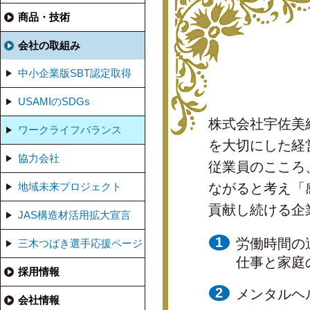
商品・技術
会社の取組み
中小企業版SBT認定取得
USAMIのSDGs
株式会社宇佐美
ワークライフバランス
を大切にした経
協力会社
従業員のこころ
地域未来プロジェクト
ながると考え「
貢献し続ける企
JAS構造材活用拡大宣言
労働時間の
三木つばき選手応援ページ
仕事と家庭
採用情報
メンタルヘ
会社情報