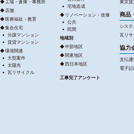
工場・倉庫・事務所
東京賃
宅地造成
店舗
商品
リノベーション・改修
医療福祉・教育
公共
システ
集合住宅
民間
分譲マンション
瓦リサ
地域別
賃貸マンション
中部地区
協力
環境関連
関東地区
大型案件
支払通
西日本地区
太陽光
電子記
瓦リサイクル
工事完了アンケート