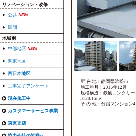
リノベーション・改修
公共
民間
地域別
中部地区
関東地区
西日本地区
所 在 地：静岡県浜松市
工事完了アンケート
施工年月：2015年12月
規模構造：鉄筋コンクリー
現在施工中
3128.15m²
そ の 他：分譲マンション4
カスタマーサービス事業
東京支店
協力会社の皆様へ