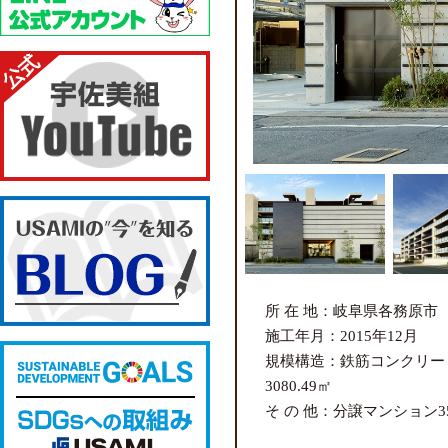
所 在 地：岐阜県各務原市
施工年月：2015年12月
規模構造：鉄筋コンクリー
3080.49㎡
そ の 他：分譲マンション3