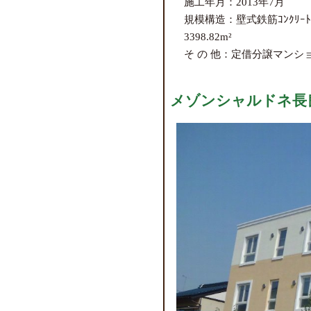
施工年月：2013年7月
規模構造：壁式鉄筋ｺﾝｸﾘ
3398.82m²
そ の 他：定借分譲マンシ
メゾンシャルドネ長