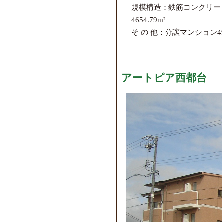
規模構造：鉄筋コンクリート
4654.79m²
そ の 他：分譲マンション4
アートピア西都台