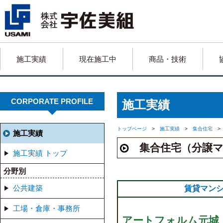
施工実績
現在施工中
商品・技術
CORPORATE PROFILE
施工実績
トップページ
>
施工実績
>
集合住宅
>
施工実績
集合住宅（分譲マ
施工実績 トップ
分野別
公共建築
賃貸マン
工場・倉庫・事務所
アートフォルム元城