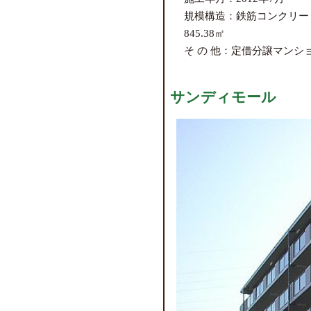
規模構造：鉄筋コンクリー
845.38㎡
そ の 他：定借分譲マンシ
サンディモール