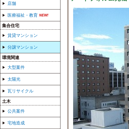
店舗
医療福祉・教育
集合住宅
賃貸マンション
分譲マンション
環境関連
大型案件
太陽光
瓦リサイクル
土木
公共案件
宅地造成