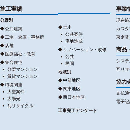
施工実績
事業
分野別
現在施
土木
公共建築
カスタ
公共案件
工場・倉庫・事務所
東京賃
宅地造成
店舗
商品
リノベーション・改修
医療福祉・教育
公共
システ
集合住宅
民間
分譲マンション
瓦リサ
地域別
賃貸マンション
中部地区
協力
環境関連
関東地区
大型案件
支払通
西日本地区
太陽光
電子記
瓦リサイクル
工事完了アンケート