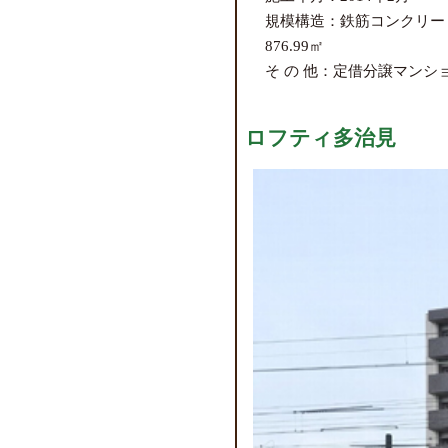
規模構造：鉄筋コンクリー
876.99㎡
そ の 他：定借分譲マンシ
ロフティ多治見