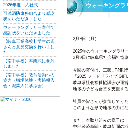
2026年度 入社式
ウォーキングラ
可茂消防事務組合より感謝
状をいただきました
ウォーキングラリー寄付で
感謝状をいただきました
2月9日（月）
【岐阜工業高校】学生の皆
さんと意見交換を行いまし
2025年のウォーキングラ
た
2月9日に岐阜県社会福祉協
【南中学校】卒業式に参列
しました
今回の寄付は、三菱UFJ銀
【南中学校】教育活動への
「2025 フードドライブ GI
協力（職場体験・実施報告
岐阜県社会福祉協議会が運
会・職業人に学ぶ会）
地域の子ども食堂を支援す
社員の皆さんが参加してく
このような形で地域の力に
また、本取り組みの様子は
中部経済新聞・岐阜新聞の2